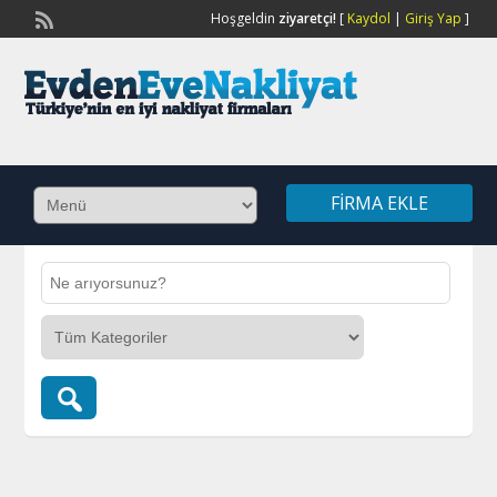
Hoşgeldin
ziyaretçi!
[
Kaydol
|
Giriş Yap
]
FIRMA EKLE