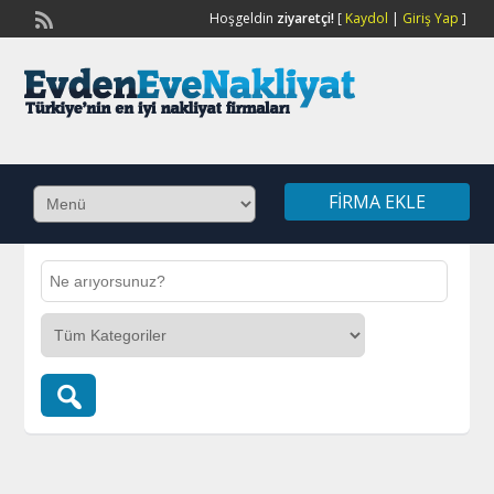
Hoşgeldin
ziyaretçi!
[
Kaydol
|
Giriş Yap
]
FIRMA EKLE