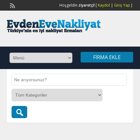
Hoşgeldin
ziyaretçi!
[
Kaydol
|
Giriş Yap
]
FIRMA EKLE