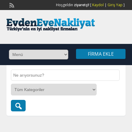
Hoşgeldin
ziyaretçi!
[
Kaydol
|
Giriş Yap
]
FIRMA EKLE