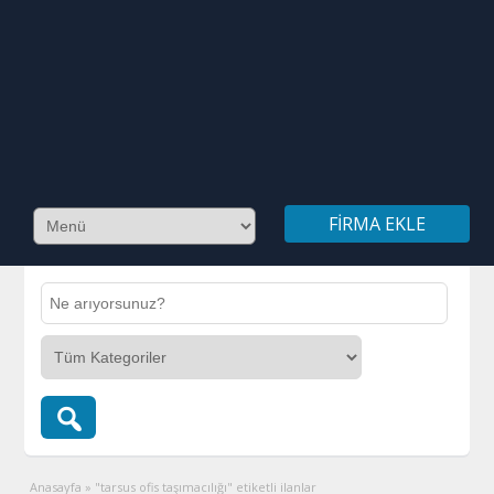
FIRMA EKLE
Anasayfa
»
"tarsus ofis taşımacılığı" etiketli ilanlar