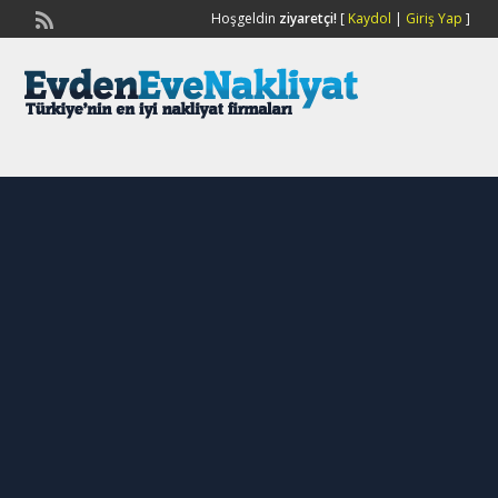
Hoşgeldin
ziyaretçi!
[
Kaydol
|
Giriş Yap
]