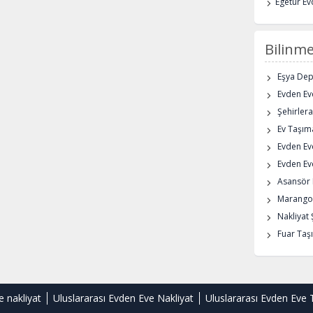
Egetur Ev
Bilinme
Eşya De
Evden Eve
Şehirlera
Ev Taşıma
Evden Ev
Evden Eve
Asansör K
Marangoz
Nakliyat 
Fuar Taşı
e nakliyat
Uluslararası Evden Eve Nakliyat
Uluslararası Evden Eve 