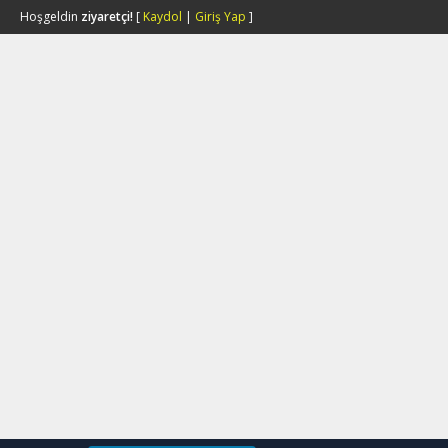
Hoşgeldin
ziyaretçi!
[
Kaydol
|
Giriş Yap
]