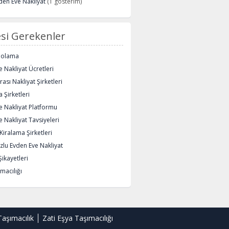
den Eve Nakliyat
(1 gösterim)
si Gerekenler
polama
 Nakliyat Ücretleri
rası Nakliyat Şirketleri
 Şirketleri
e Nakliyat Platformu
 Nakliyat Tavsiyeleri
iralama Şirketleri
lu Evden Eve Nakliyat
Şikayetleri
macılığı
Taşımacılık
Zati Eşya Taşımacılığı