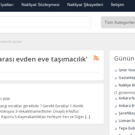
iyatları
Nakliyat Sözleşmesi
Nakliyat Şikayetleri
İletişim
tiketli ilanlar
rarası evden eve taşımacılık'
Günün 
İzmir Yen
Gaziantep
Nakliye B
(1 gösterim)
Ankara Na
t 2020
Ankara E
angi evraklar gereklidir ? Gerekli Evraklar 1-Kimlik
otokopisi 3-Vekaletname(Noter Onaylı) 4-Nüfus
Şerefliko
i Raporu 5-Kaymakamlıktan Yerleşim Yeri ve Diğer
[…]
Uzman Na
Tepe Evde