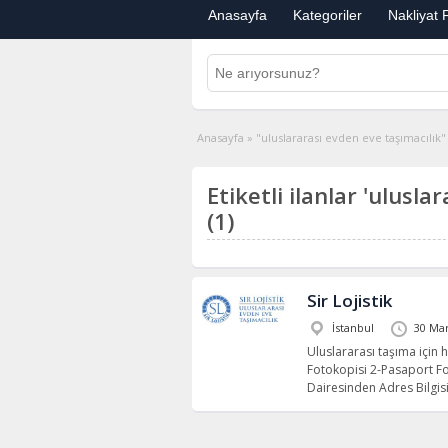
Anasayfa
Kategoriler
Nakliyat F
Anasayfa
»
"uluslararası evden eve taşımacılık" e
Etiketli ilanlar 'ulusla
(1)
Sir Lojistik
İstanbul
30 Mar
Uluslararası taşıma için h
Fotokopisi 2-Pasaport F
Dairesinden Adres Bilgis