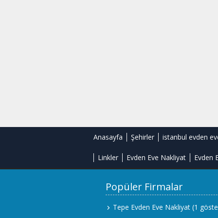
Anasayfa
Şehirler
istanbul evden ev
Linkler
Evden Eve Nakliyat
Evden E
Popüler Firmalar
Tepe Evden Eve Nakliyat
(1 göste