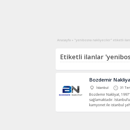
Anasayfa
»
"yenibosna nakliyeciler" etiketli ilan
Etiketli ilanlar 'yenibo
Bozdemir Nakliy
İstanbul
31 Te
Bozdemir Nakliyat, 1997’d
sağlamaktadır. İstanbul’
kamyonet ile istanbul şehi