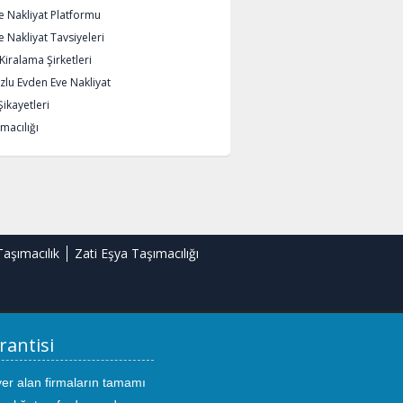
e Nakliyat Platformu
 Nakliyat Tavsiyeleri
iralama Şirketleri
lu Evden Eve Nakliyat
Şikayetleri
macılığı
Taşımacılık
Zati Eşya Taşımacılığı
rantisi
yer alan firmaların tamamı