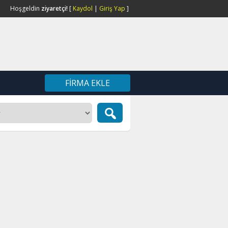
Hoşgeldin
ziyaretçi!
[
Kaydol
|
Giriş Yap
]
FIRMA EKLE