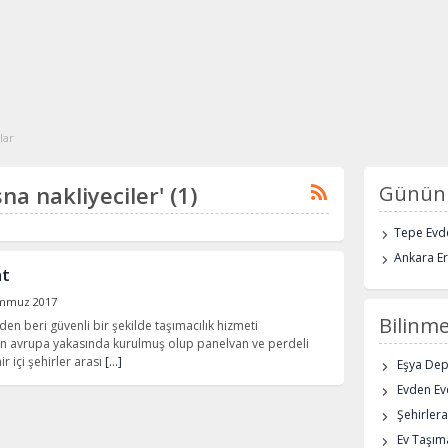
lar
sna nakliyeciler' (1)
Günün 
Tepe Evde
Ankara E
at
mmuz 2017
Bilinme
en beri güvenli bir şekilde taşımacılık hizmeti
un avrupa yakasında kurulmuş olup panelvan ve perdeli
r içi şehirler arası
[…]
Eşya De
Evden Eve
Şehirlera
Ev Taşıma