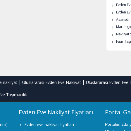
Evden Ev
Evden Eve
Asansör K
Marangoz
Nakliyat 
Fuar Taşı
e nakliyat
Uluslararası Evden Eve Nakliyat
Uluslararası Evden Eve 
ve Taşımacılık
Evden Eve Nakliyat Fiyatları
Portal Ga
rim)
Evden eve nakliyat fiyatları
Portalımızda 