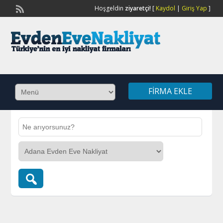
Hoşgeldin
ziyaretçi!
[
Kaydol
|
Giriş Yap
]
FIRMA EKLE