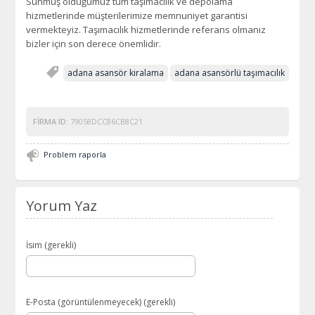
Sunmuş olduğumuz tüm taşımacılık ve depolama
hizmetlerinde müşterilerimize memnuniyet garantisi
vermekteyiz. Taşımacılık hizmetlerinde referans olmanız
bizler için son derece önemlidir.
adana asansör kiralama
adana asansörlü taşımacılık
FIRMA ID:
79058DCC86CB8C21
Problem raporla
Yorum Yaz
İsim (gerekli)
E-Posta (görüntülenmeyecek) (gerekli)