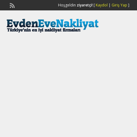
Hoşgeldin
ziyaretçi!
[
Kaydol
|
Giriş Yap
]