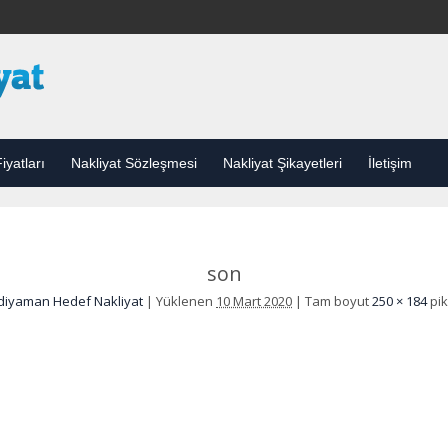
iyatları
Nakliyat Sözleşmesi
Nakliyat Şikayetleri
İletişim
son
diyaman Hedef Nakliyat
|
Yüklenen
10 Mart 2020
|
Tam boyut
250 × 184
pik