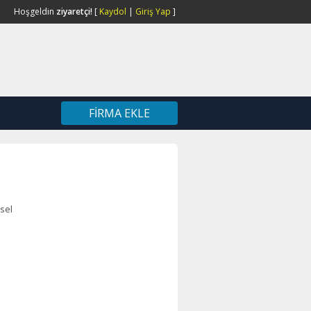
Hoşgeldin
ziyaretçi!
[
Kaydol
|
Giriş Yap
]
FIRMA EKLE
sel