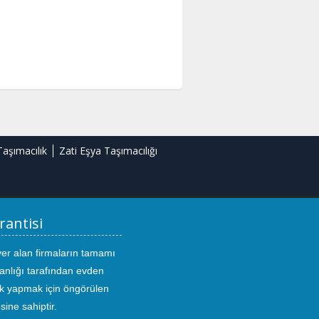
Taşımacılık
Zati Eşya Taşımacılığı
rantisi
yer alan firmaların tamamı
anlığı tarafından evden
ık yapmak için öngörülen
sine sahiptir.