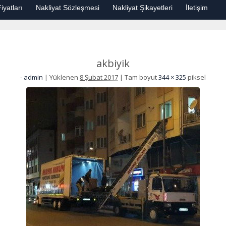
iyatları
Nakliyat Sözleşmesi
Nakliyat Şikayetleri
İletişim
akbiyik
-
admin
|
Yüklenen
8 Şubat 2017
|
Tam boyut
344 × 325
piksel