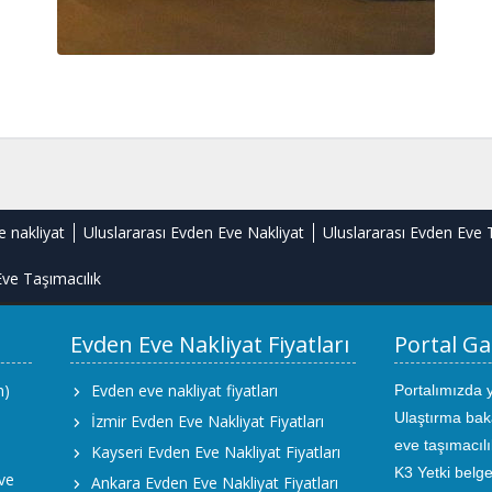
e nakliyat
Uluslararası Evden Eve Nakliyat
Uluslararası Evden Eve 
ve Taşımacılık
Evden Eve Nakliyat Fiyatları
Portal Ga
m)
Evden eve nakliyat fiyatları
Portalımızda 
Ulaştırma bak
İzmir Evden Eve Nakliyat Fiyatları
eve taşımacıl
Kayseri Evden Eve Nakliyat Fiyatları
K3 Yetki belge
ve
Ankara Evden Eve Nakliyat Fiyatları