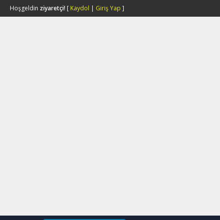
Hoşgeldin
ziyaretçi!
[
Kaydol
|
Giriş Yap
]