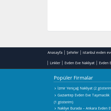
Anasayfa
Şehirler
istanbul evden ev
Linkler
Evden Eve Nakliyat
Evden E
Popüler Firmalar
İzmir Yeniçağ Nakliyat
(2 gösteri
Gaziantep Evden Eve Taşımacılık
(1 gösterim)
Nakliye Burada – Ankara Evden E