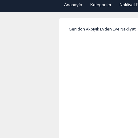
Anasayfa
Kategoriler
Nakliyat F
← Geri dön Akbıyık Evden Eve Nakliyat