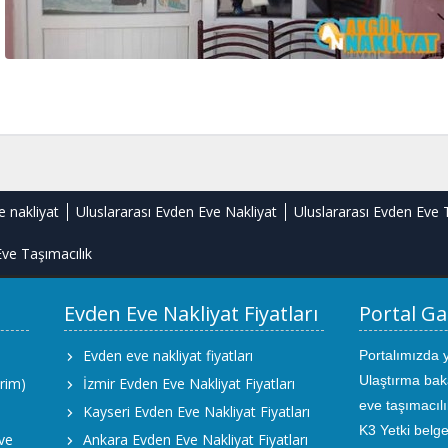
e nakliyat
Uluslararası Evden Eve Nakliyat
Uluslararası Evden Eve 
ve Taşımacılık
Evden Eve Nakliyat Fiyatları
Portal Ga
Evden eve nakliyat fiyatları
Portalımızda 
Ulaştırma bak
rim)
İzmir Evden Eve Nakliyat Fiyatları
eve taşımacıl
Kayseri Evden Eve Nakliyat Fiyatları
K3 Yetki belge
ve
Ankara Evden Eve Nakliyat Fiyatları