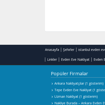
Anasayfa
Şehirler
istanbul evden ev
Linkler
Evden Eve Nakliyat
Evden E
Popüler Firmalar
Ankara Nakliyatçılar
(1 gösterim)
Tepe Evden Eve Nakliyat
(1 göste
Uzman Nakliyat
(1 gösterim)
Nakliye Burada – Ankara Evden E