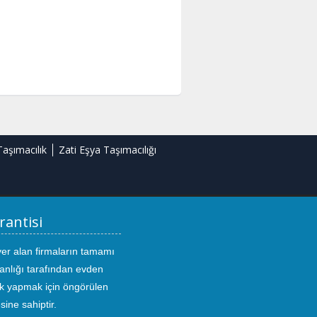
Taşımacılık
Zati Eşya Taşımacılığı
rantisi
yer alan firmaların tamamı
anlığı tarafından evden
ık yapmak için öngörülen
sine sahiptir.