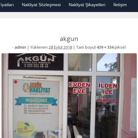
iyatları
Nakliyat Sözleşmesi
Nakliyat Şikayetleri
İletişim
akgun
-
admin
|
Yüklenen
28 Eylül 2018
|
Tam boyut
439 × 334
piksel