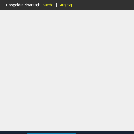
Hoşgeldin
ziyaretçi!
[
Kaydol
|
Giriş Yap
]