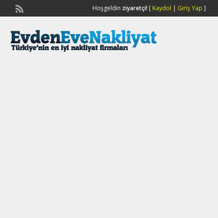
Hoşgeldin
ziyaretçi!
[
Kaydol
|
Giriş Yap
]