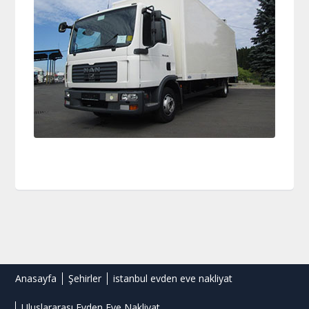
Anasayfa
Şehirler
istanbul evden eve nakliyat
Uluslararası Evden Eve Nakliyat