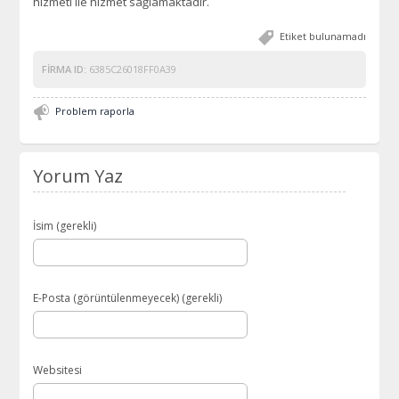
hizmeti ile hizmet sağlamaktadır.
Etiket bulunamadı
FIRMA ID:
6385C26018FF0A39
Problem raporla
Yorum Yaz
İsim (gerekli)
E-Posta (görüntülenmeyecek) (gerekli)
Websitesi