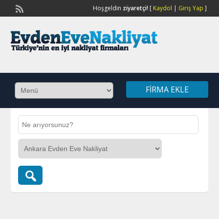
Hoşgeldin
ziyaretçi!
[
Kaydol
|
Giriş Yap
]
FIRMA EKLE