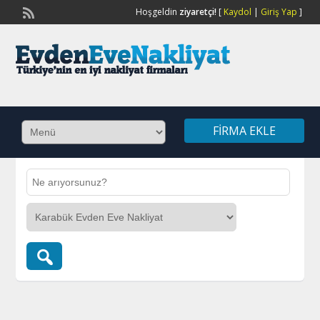
Hoşgeldin
ziyaretçi!
[
Kaydol
|
Giriş Yap
]
FIRMA EKLE