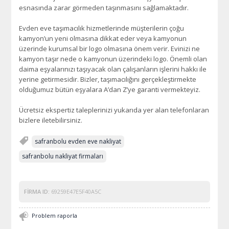
esnasında zarar görmeden taşınmasını sağlamaktadır.
Evden eve taşımacılık hizmetlerinde müşterilerin çoğu
kamyon’un yeni olmasına dikkat eder veya kamyonun
üzerinde kurumsal bir logo olmasına önem verir. Evinizi ne
kamyon taşır nede o kamyonun üzerindeki logo. Önemli olan
daima eşyalarınızı taşıyacak olan çalışanların işlerini hakkı ile
yerine getirmesidir. Bizler, taşımacılığını gerçekleştirmekte
olduğumuz bütün eşyalara A’dan Z’ye garanti vermekteyiz.
Ücretsiz ekspertiz taleplerinizi yukarıda yer alan telefonlaran
bizlere iletebilirsiniz.
safranbolu evden eve nakliyat
safranbolu nakliyat firmaları
FIRMA ID:
69259E47E5F40A5C
Problem raporla