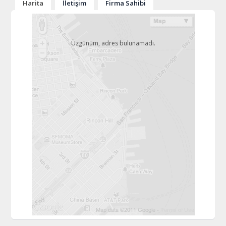
Harita
İletişim
Firma Sahibi
Üzgünüm, adres bulunamadı.