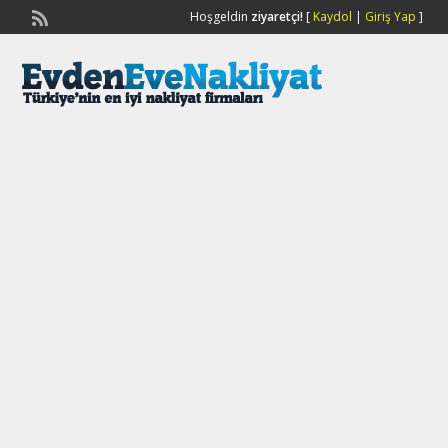
Hoşgeldin
ziyaretçi!
[
Kaydol
|
Giriş Yap
]