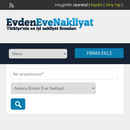
Hoşgeldin
ziyaretçi!
[
Kaydol
|
Giriş Yap
]
FIRMA EKLE