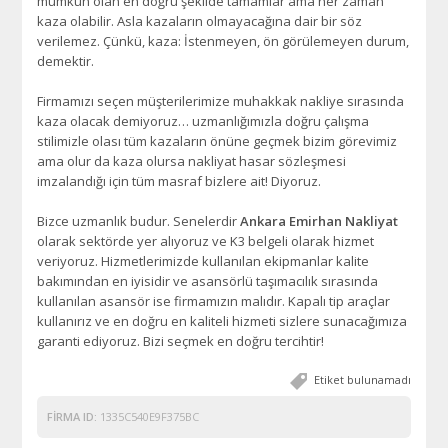
mümkün olan en doğru şekilde tamamlar ama her zaman
kaza olabilir. Asla kazaların olmayacağına dair bir söz
verilemez. Çünkü, kaza: İstenmeyen, ön görülemeyen durum,
demektir.
Firmamızı seçen müşterilerimize muhakkak nakliye sırasında
kaza olacak demiyoruz… uzmanlığımızla doğru çalışma
stilimizle olası tüm kazaların önüne geçmek bizim görevimiz
ama olur da kaza olursa nakliyat hasar sözleşmesi
imzalandığı için tüm masraf bizlere ait! Diyoruz.
Bizce uzmanlık budur. Senelerdir
Ankara Emirhan Nakliyat
olarak sektörde yer alıyoruz ve K3 belgeli olarak hizmet
veriyoruz. Hizmetlerimizde kullanılan ekipmanlar kalite
bakımından en iyisidir ve asansörlü taşımacılık sırasında
kullanılan asansör ise firmamızın malıdır. Kapalı tip araçlar
kullanırız ve en doğru en kaliteli hizmeti sizlere sunacağımıza
garanti ediyoruz. Bizi seçmek en doğru tercihtir!
Etiket bulunamadı
FIRMA ID:
1335C540E9F375BC