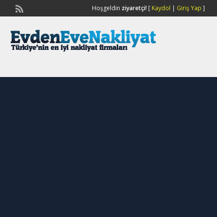
Hoşgeldin
ziyaretçi!
[
Kaydol
|
Giriş Yap
]