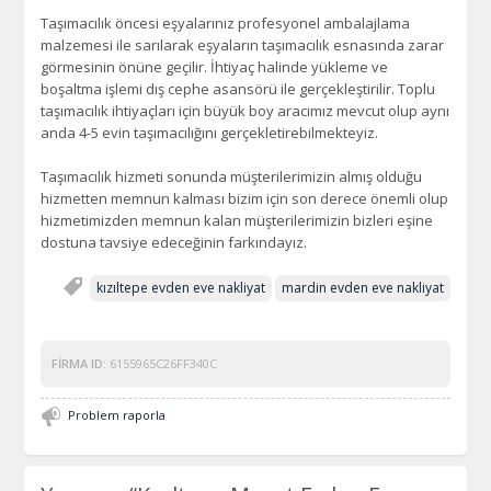
Taşımacılık öncesi eşyalarınız profesyonel ambalajlama
malzemesi ile sarılarak eşyaların taşımacılık esnasında zarar
görmesinin önüne geçilir. İhtiyaç halinde yükleme ve
boşaltma işlemi dış cephe asansörü ile gerçekleştirilir. Toplu
taşımacılık ihtiyaçları için büyük boy aracımız mevcut olup aynı
anda 4-5 evin taşımacılığını gerçekletirebilmekteyiz.
Taşımacılık hizmeti sonunda müşterilerimizin almış olduğu
hizmetten memnun kalması bizim için son derece önemli olup
hizmetimizden memnun kalan müşterilerimizin bizleri eşine
dostuna tavsiye edeceğinin farkındayız.
kızıltepe evden eve nakliyat
mardin evden eve nakliyat
FIRMA ID:
6155965C26FF340C
Problem raporla