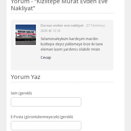
Yorum -
“Kızıltepe Murat Evden Eve
Nakliyat”
-
Dursun evden eve nakliyat
27 Temmuz
2020 @ 12:53
Selamünaleyküm kardeşim mardin-
kızıltepe deyiz yüklemeye bize iki tane
eleman lazım yardımcı olabilir misin
Cevap
Yorum Yaz
İsim (gerekli)
E-Posta (görüntülenmeyecek) (gerekli)