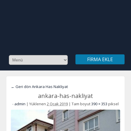
FIRMA EKLE
← Geri dön Ankara Has Nakliyat
ankara-has-nakliyat
-
admin
|
Yüklenen
2 Ocak 2019
|
Tam boyut
390 × 353
piksel