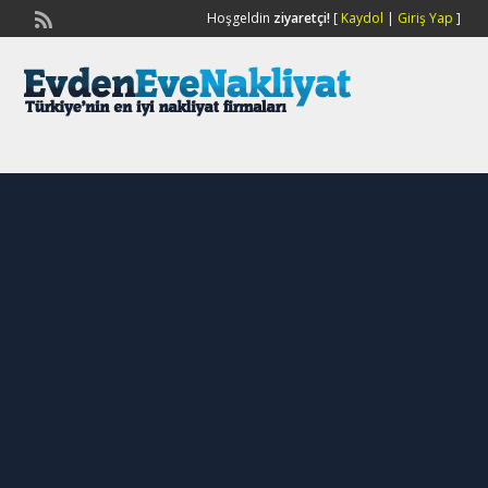
Hoşgeldin
ziyaretçi!
[
Kaydol
|
Giriş Yap
]