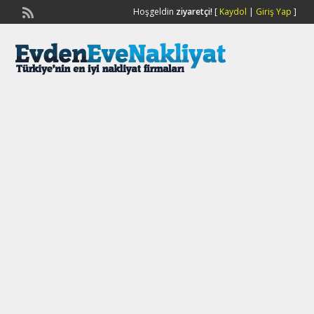
Hoşgeldin
ziyaretçi!
[
Kaydol
|
Giriş Yap
]