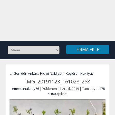
FIRMA EKLE
← Geri dön Ankara Hicret Nakliyat – Keçiören Nakliyat
IMG_20191123_161028_258
-
emrecanaksoy66
|
Yüklenen
11 Aralık 2019
|
Tam boyut
478
× 1000
piksel