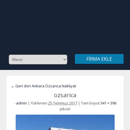
FIRMA EKLE
← Geri dön Ankara Özsarıca Nakliyat
ozsarica
-
admin
|
Yüklenen
25 Temmuz 2017
|
Tam boyut
341 × 396
piksel