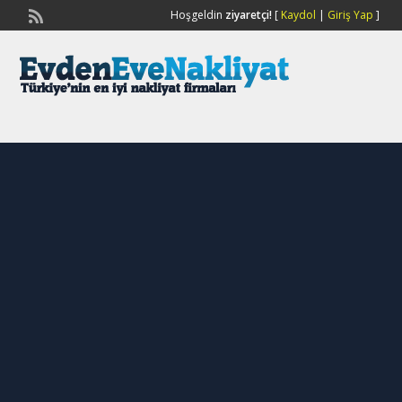
Hoşgeldin
ziyaretçi!
[
Kaydol
|
Giriş Yap
]