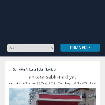
FIRMA EKLE
← Geri dön Ankara Sabır Nakliyat
ankara-sabir-nakliyat
-
admin
|
Yüklenen
28 Ocak 2019
|
Tam boyut
443 × 405
piksel