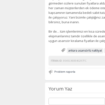
görmeden sizlere sunulan fiyatlara a
her zaman müşterilerden ek ödeme ist
kapsamının tamamında bedeli sabit tutan
ile çalışıyoruz. Yani bizimle çalıştığınız
bilirsiniz, buna inanın.
Bir de… tüm işlemlerimizi en kısa sürede 
ekipmanlarımız tamdır özellikle de asa
uygun asansör kiralama fiyatları ile çalış
ankara asansörlü nakliyat
FIRMA ID:
8545C4EBE40297FC
Problem raporla
Yorum Yaz