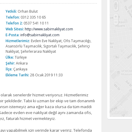
Yetkili:
Orhan Bulut
Telefon:
0312 335 10 65
Telefon 2:
0537 541 10 11
Web Sitesi:
http://www.sabirnakliyat.com
E-Posta:
info@sabirnakliyat.com
Hizmetlerimiz:
Evden Eve Nakliyat, Ofis Taşımacılığı,
Asansörlü Taşımacılık, Sigortalı Taşımacılık, Şehiriçi
Nakliyat, Şehirlerarası Nakliyat
Ülke:
Türkiye
Şehir:
Ankara
İlçe:
Çankaya
Ekleme Tarihi:
28 Ocak 2019 11:33
e olarak senelerdir hizmet veriyoruz. Hizmetlerimiz
ir şekildedir. Tabii ki uzman bir ekip ve tam donanımlı
ansın istemeyiz ama eğer kaza olursa da tüm maddi
z. Sadece evden eve nakliyat değil aynı zamanda ofis,
ız, faturalı hizmet vermekteyiz.
yı yapabilmek için yerinde karar veririz. Telefonda