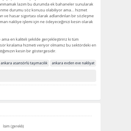
ldanmamak lazım bu durumda ek bahaneler sunularak
enme durumu söz konusu olabiliyor ama… hizmet
 ve hasar sigortası olarak adlandırılan bir sözleşme
 zaman nakliye işlemi için ne ödeyeceğinizi kesin olarak
ama en kaliteli şekilde gerçekleştiririz ki tüm
nsör kiralama hizmeti veriyor olmamız bu sektördeki en
tığımızın kesin bir göstergesidir.
ankara asansörlü taşımacılık
ankara evden eve nakliyat
İsim (gerekli)