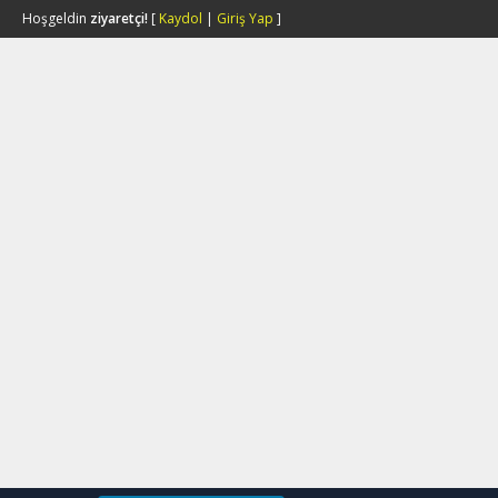
Hoşgeldin
ziyaretçi!
[
Kaydol
|
Giriş Yap
]