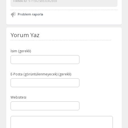
FIRMA ID:
97159258B3D82BE8
Problem raporla
Yorum Yaz
İsim (gerekli)
E-Posta (görüntülenmeyecek) (gerekli)
Websitesi