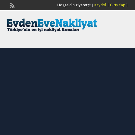
Hoşgeldin
ziyaretçi!
[
Kaydol
|
Giriş Yap
]