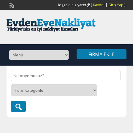
Hoşgeldin
ziyaretçi!
[
Kaydol
|
Giriş Yap
]
FIRMA EKLE