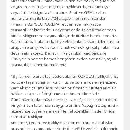
bir tecrübemiz bulunmaktadır. Evden eve nakliyat işi tecube
ve güven ister. Taşımacılığını gerçekleştirdiğimiz tüm eşya
veya ürünleri sigorta altına alırız. Sabit ve GSM telefon
numaralarımız ile bize 7/24 ulaşabilmeniz mümkündür.
Firmamız ÖZPOLAT NAKLİYAT evden eve nakliyat ve
taşımacılık sektöründe Türkiye’nin önde gelen firmalarından
biridir. Aldığımız her taşımacılık işinde titizlikle hareket ederiz.
Kadromuz da bulunan kalifiye elemanlar, ekspertizler, taşıma
araçları ile en iyi ve kaliteli hizmeti vermek için çalışmalarımıza
devam etmekteyiz. Deneyimli ve çalışkan kadromuz ile
Türkiye’nin hemen hemen her şehrin evden eve nakliyat, ofis
taşımacılığı hizmeti vermekteyiz.
18 yıldır seri olarak faaliyette bulunan ÖZPOLAT nakliyat ofis,
büro, ev taşımacılığı için kurulmuş ve bu alan da en iyi hizmeti
vermek için çalışmalar sürdüren bir firmadır. Müşterilerimizin
hakkımızda pozitif düşünmesi en önemli ilkemizdir.
Günümüze kadar müşterilerimize verdiğimiz hizmetten ötürü
bir çok insan tarafından saygı ile anılırız. Yaptığımız taşımacılık
hizmetinde güven vermek en temel özelliklerimizden biridir.
ÖZPOLAT Nakliyat
Amacımız; Evden Eve Nakliyat sektörünün önde kuruluşları
arasında kısa zamanda sizlerin desteği ile yerimiz aldık, emin