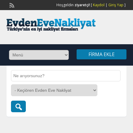
Hoşgeldin
ziyaretçi!
[
Kaydol
|
Giriş Yap
]
FIRMA EKLE