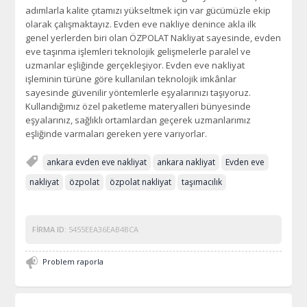
adımlarla kalite çıtamızı yükseltmek için var gücümüzle ekip
olarak çalışmaktayız. Evden eve nakliye denince akla ilk
genel yerlerden biri olan ÖZPOLAT Nakliyat sayesinde, evden
eve taşınma işlemleri teknolojik gelişmelerle paralel ve
uzmanlar eşliğinde gerçekleşiyor. Evden eve nakliyat
işleminin türüne göre kullanılan teknolojik imkânlar
sayesinde güvenilir yöntemlerle eşyalarınızı taşıyoruz.
Kullandığımız özel paketleme materyalleri bünyesinde
eşyalarınız, sağlıklı ortamlardan geçerek uzmanlarımız
eşliğinde varmaları gereken yere varıyorlar.
ankara evden eve nakliyat
ankara nakliyat
Evden eve
nakliyat
özpolat
özpolat nakliyat
taşımacılık
FIRMA ID:
5455EEA36EAB4BCA
Problem raporla