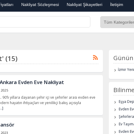
iyatları
Nakliyat Sözleşmesi
Nakliyat Şikayetleri
İletişim
t' (15)
Günün 
İzmir Yen
 Ankara Evden Eve Nakliyat
Bilinme
 2025
 90’lı yıllara dayanan şehir içi ve şehirler arası evden eve
Eşya De
ern hayatın ihtiyaçları ve yenilikçi bakış açısıyla
…]
Evden Eve
Şehirlera
sansör
Ev Taşıma
Evden Ev
l 2023