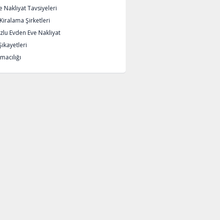
 Nakliyat Tavsiyeleri
iralama Şirketleri
lu Evden Eve Nakliyat
Şikayetleri
macılığı