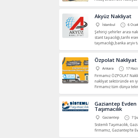
Akyüz Nakliyat
İstanbul
6 Oca
Şehiriçi şehirler arası na
stant taşıacılığı,tarihi e
taşımacılığı,banka arşiv
Özpolat Nakliyat
Ankara
17 Hazi
Firmamız ÖZPOLAT Nakli
nakliyat sektöründe en iy
Firmamız tüm dünya tekno
Gaziantep Evden E
Taşımacılık
Gaziantep
7 Ş
Sistemli Taşımacılık, Gaz
firmamız, Gaziantep’te E