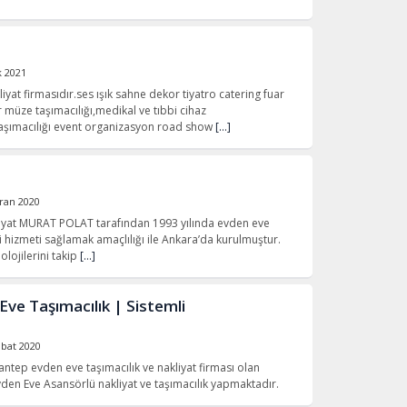
k 2021
kliyat firmasıdır.ses ışık sahne dekor tiyatro catering fuar
ser müze taşımacılığı,medikal ve tıbbi cihaz
 taşımacılığı event organizasyon road show
[…]
ran 2020
yat MURAT POLAT tarafından 1993 yılında evden eve
i hizmeti sağlamak amaçlılığı ile Ankara’da kurulmuştur.
lojilerini takip
[…]
ve Taşımacılık | Sistemli
ubat 2020
iantep evden eve taşımacılık ve nakliyat firması olan
vden Eve Asansörlü nakliyat ve taşımacılık yapmaktadır.