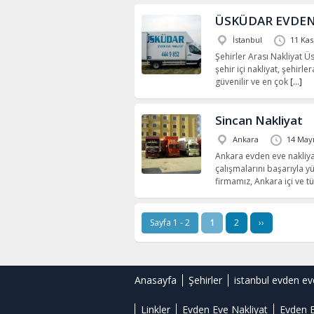
ÜSKÜDAR EVDEN
İstanbul
11 Ka
Şehirler Arası Nakliyat 
şehir içi nakliyat, şehirl
güvenilir ve en çok
[…]
Sincan Nakliyat
Ankara
14 Mayı
Ankara evden eve nakliy
çalışmalarını başarıyla y
firmamız, Ankara içi ve 
Sayfa 1 - 2
1
2
››
Anasayfa
Şehirler
istanbul evden ev
Linkler
Evden Eve Nakliyat
Evden E