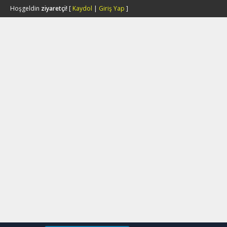
Hoşgeldin
ziyaretçi!
[
Kaydol
|
Giriş Yap
]