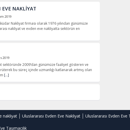
 EVE NAKLİYAT
sım 2019
Üsküdar Nakliyat firması olarak 1976 yılından günümüze
erarası nakliyat ve evden eve nakliyatta sektörün en
s 2019
at sektöründe 2009’dan günümüze faaliyet gösteren ve
ürüterek bu süreç içinde uzmanlığı katlanarak artmış olan
tüm
[…]
e nakliyat
Uluslararası Evden Eve Nakliyat
Uluslararası Evden Eve 
ve Taşımacılık