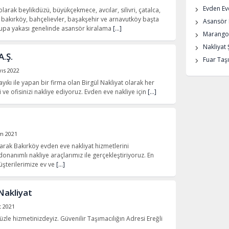
Evden Eve
olarak beylikdüzü, büyükçekmece, avcılar, silivri, çatalca,
bakırköy, bahçelievler, başakşehir ve arnavutköy başta
Asansör K
rupa yakası genelinde asansör kiralama
[…]
Marangoz
Nakliyat 
A.Ş.
Fuar Taşı
ıs 2022
layıkı ile yapan bir firma olan Birgül Nakliyat olarak her
 ve ofisinizi nakliye ediyoruz. Evden eve nakliye için
[…]
m 2021
arak Bakırköy evden eve nakliyat hizmetlerini
onanımlı nakliye araçlarımız ile gerçekleştiriyoruz. En
 müşterilerimize ev ve
[…]
Nakliyat
t 2021
le hizmetinizdeyiz. Güvenilir Taşımacılığın Adresi Ereğli