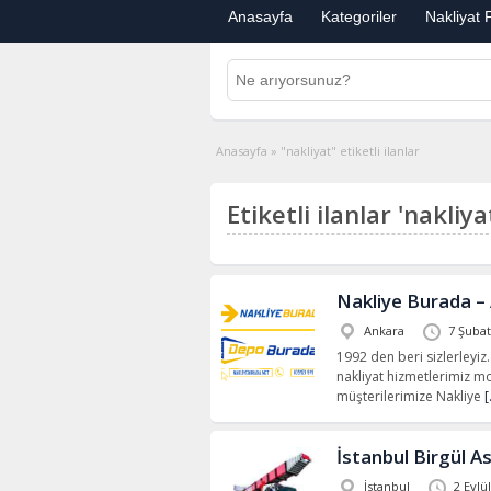
Anasayfa
Kategoriler
Nakliyat F
Anasayfa
»
"nakliyat" etiketli ilanlar
Etiketli ilanlar 'nakliya
Nakliye Burada –
Ankara
7 Şubat
1992 den beri sizlerleyiz…
nakliyat hizmetlerimiz mod
müşterilerimize Nakliye
[
İstanbul Birgül A
İstanbul
2 Eylü