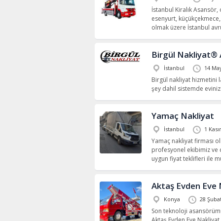
İstanbul Kiralık Asansör, 
esenyurt, küçükçekmece, 
olmak üzere İstanbul av
Birgül Nakliyat® 
İstanbul
14 May
Birgül nakliyat hizmetini 
şey dahil sistemde evinizi
Yamaç Nakliyat
İstanbul
1 Kası
Yamaç nakliyat firması ol
profesyonel ekibimiz ve d
uygun fiyat teklifleri ile
Aktaş Evden Eve 
Konya
28 Şuba
Son teknoloji asansörümüz
Aktaş Evden Eve Nakliyat