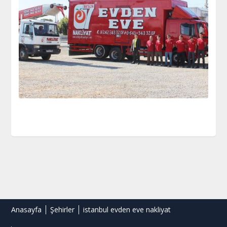
Anasayfa
Şehirler
istanbul evden eve nakliyat