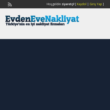
Hoşgeldin
ziyaretçi!
[
Kaydol
|
Giriş Yap
]