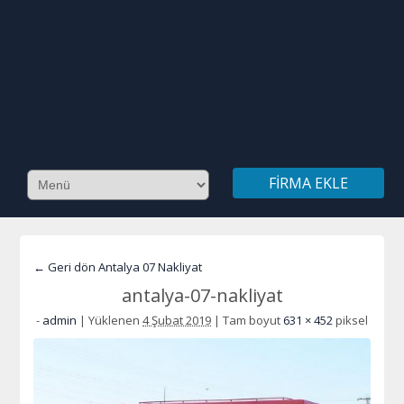
FIRMA EKLE
← Geri dön Antalya 07 Nakliyat
antalya-07-nakliyat
-
admin
|
Yüklenen
4 Şubat 2019
|
Tam boyut
631 × 452
piksel