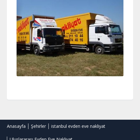
Anasayfa
Şehirler
istanbul evden eve nakliyat
Uluslararası Evden Eve Nakliyat