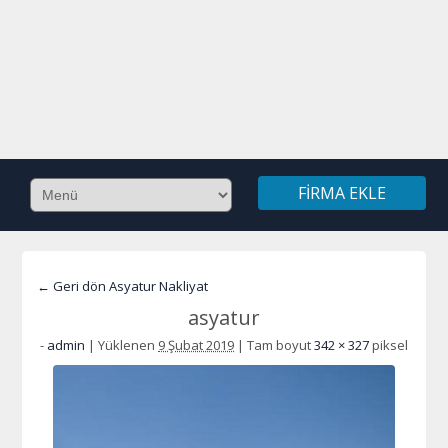
FIRMA EKLE
← Geri dön Asyatur Nakliyat
asyatur
-
admin
|
Yüklenen
9 Şubat 2019
|
Tam boyut
342 × 327
piksel