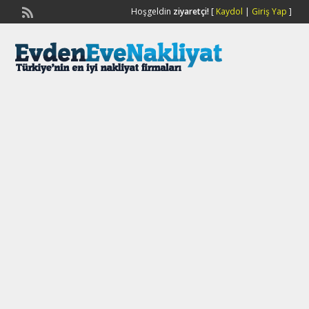
Hoşgeldin
ziyaretçi!
[
Kaydol
|
Giriş Yap
]