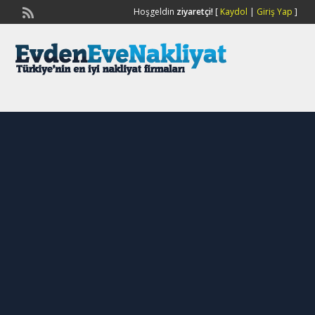
Hoşgeldin
ziyaretçi!
[
Kaydol
|
Giriş Yap
]