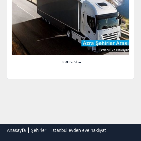
sonraki →
Anasayfa
Şehirler
istanbul evden eve nakliyat