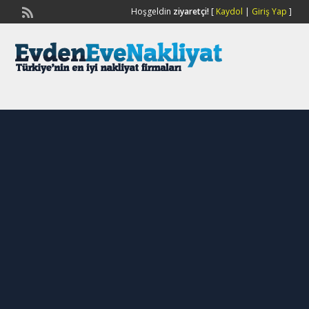
Hoşgeldin
ziyaretçi!
[
Kaydol
|
Giriş Yap
]