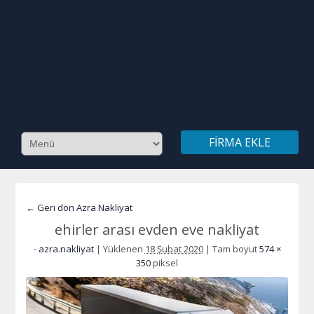
FIRMA EKLE
← Geri dön Azra Nakliyat
ehirler arası evden eve nakliyat
-
azra.nakliyat
|
Yüklenen
18 Şubat 2020
|
Tam boyut
574 ×
350
piksel