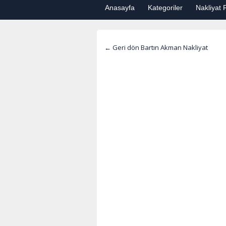
Anasayfa
Kategoriler
Nakliyat F
← Geri dön Bartın Akman Nakliyat