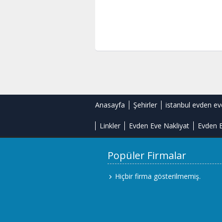
Anasayfa
Şehirler
istanbul evden ev
Linkler
Evden Eve Nakliyat
Evden E
Popüler Firmalar
Hiçbir firma gösterilmemiş.