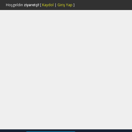
Hoşgeldin
ziyaretçi!
[
Kaydol
|
Giriş Yap
]