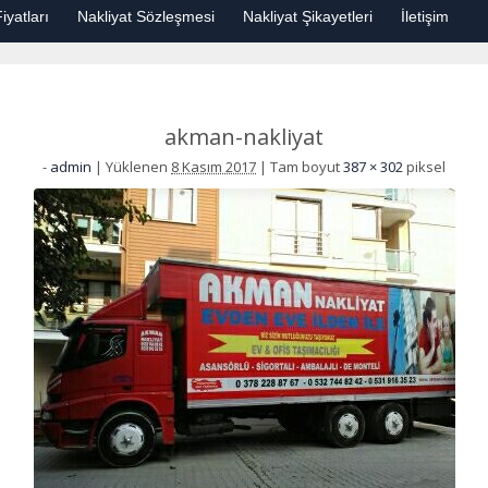
iyatları
Nakliyat Sözleşmesi
Nakliyat Şikayetleri
İletişim
akman-nakliyat
-
admin
|
Yüklenen
8 Kasım 2017
|
Tam boyut
387 × 302
piksel