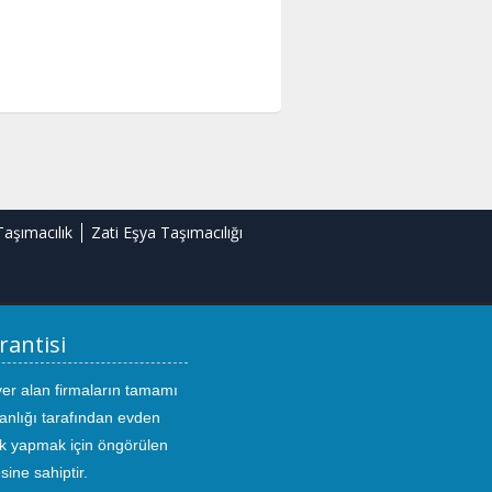
Taşımacılık
Zati Eşya Taşımacılığı
rantisi
yer alan firmaların tamamı
anlığı tarafından evden
ık yapmak için öngörülen
sine sahiptir.