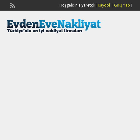
Hoşgeldin
ziyaretçi!
[
Kaydol
|
Giriş Yap
]