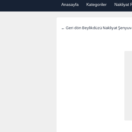
Anasayfa
Kategoriler
Nakliyat F
← Geri dön Beylikdüzü Nakliyat Şenyu