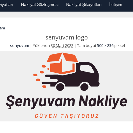
iyatları
Nakliyat Sözleşmesi
Nakliyat Şikayetleri
İletişim
vam
senyuvam logo
-
senyuvam
|
Yüklenen
30 Mart 2022
|
Tam boyut
500 × 236
piksel