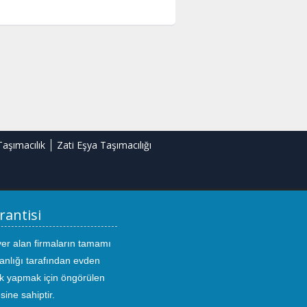
Taşımacılık
Zati Eşya Taşımacılığı
rantisi
yer alan firmaların tamamı
anlığı tarafından evden
ık yapmak için öngörülen
sine sahiptir.