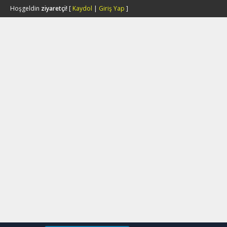
Hoşgeldin
ziyaretçi!
[
Kaydol
|
Giriş Yap
]