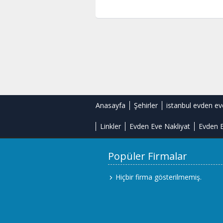
Anasayfa
Şehirler
istanbul evden ev
Linkler
Evden Eve Nakliyat
Evden E
Popüler Firmalar
Hiçbir firma gösterilmemiş.