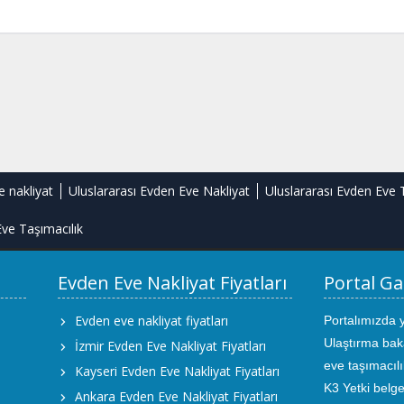
e nakliyat
Uluslararası Evden Eve Nakliyat
Uluslararası Evden Eve 
ve Taşımacılık
Evden Eve Nakliyat Fiyatları
Portal Ga
Evden eve nakliyat fiyatları
Portalımızda 
Ulaştırma bak
İzmir Evden Eve Nakliyat Fiyatları
eve taşımacıl
Kayseri Evden Eve Nakliyat Fiyatları
K3 Yetki belge
Ankara Evden Eve Nakliyat Fiyatları