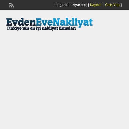
Hoşgeldin
ziyaretçi!
[
Kaydol
|
Giriş Yap
]