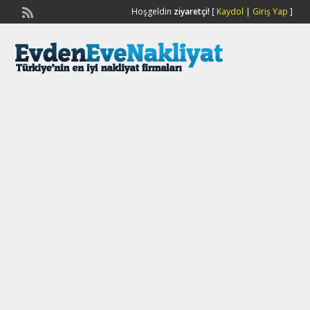
Hoşgeldin
ziyaretçi!
[
Kaydol
|
Giriş Yap
]