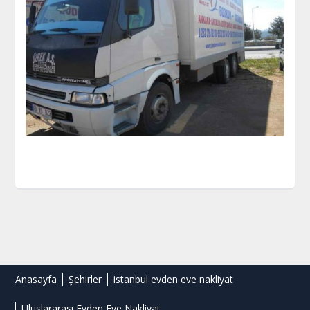
Anasayfa
Şehirler
istanbul evden eve nakliyat
Uluslararası Evden Eve Nakliyat