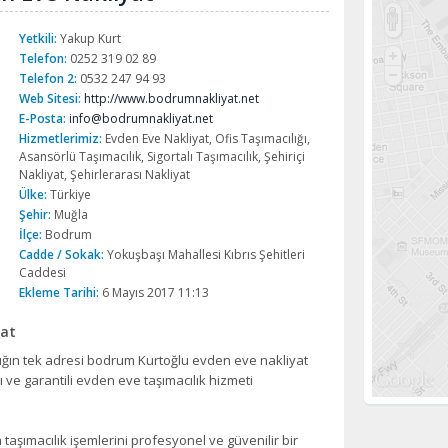
Yetkili:
Yakup Kurt
Telefon:
0252 319 02 89
Telefon 2:
0532 247 94 93
Web Sitesi:
http://www.bodrumnakliyat.net
E-Posta:
info@bodrumnakliyat.net
Hizmetlerimiz:
Evden Eve Nakliyat, Ofis Taşımacılığı,
Asansörlü Taşımacılık, Sigortalı Taşımacılık, Şehiriçi
Nakliyat, Şehirlerarası Nakliyat
Ülke:
Türkiye
Şehir:
Muğla
İlçe:
Bodrum
Cadde / Sokak:
Yokuşbaşı Mahallesi Kıbrıs Şehitleri
Caddesi
Ekleme Tarihi:
6 Mayıs 2017 11:13
yat
ığın tek adresi bodrum Kurtoğlu evden eve nakliyat
lı ve garantili evden eve taşımacılık hizmeti
taşımacılık işemlerini profesyonel ve güvenilir bir