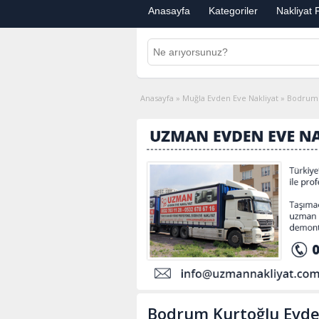
Anasayfa
Kategoriler
Nakliyat F
Anasayfa
»
Muğla Evden Eve Nakliyat
»
Bodrum 
Bodrum Kurtoğlu Evde