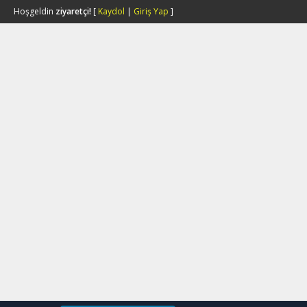
Hoşgeldin
ziyaretçi!
[
Kaydol
|
Giriş Yap
]