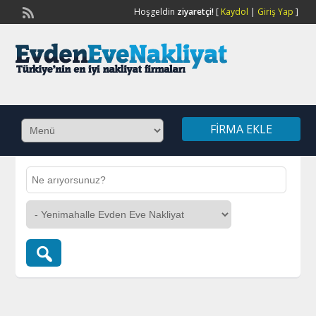
Hoşgeldin
ziyaretçi!
[
Kaydol
|
Giriş Yap
]
FIRMA EKLE