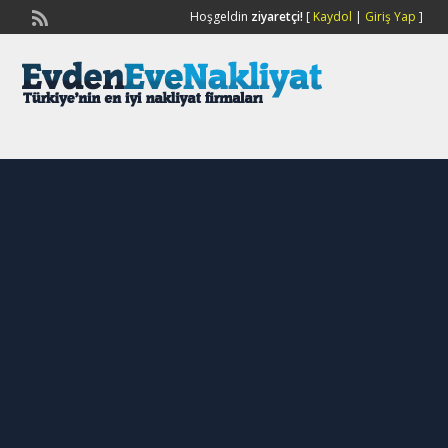
Hoşgeldin
ziyaretçi!
[
Kaydol
|
Giriş Yap
]