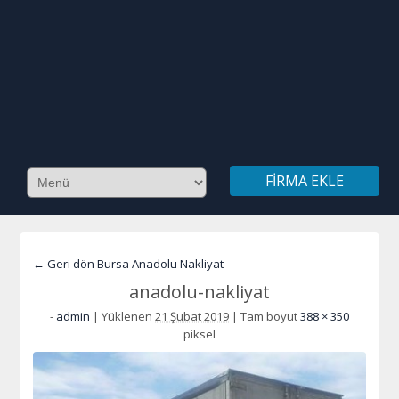
FIRMA EKLE
← Geri dön Bursa Anadolu Nakliyat
anadolu-nakliyat
-
admin
|
Yüklenen
21 Şubat 2019
|
Tam boyut
388 × 350
piksel