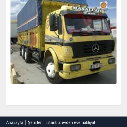
Anasayfa
Şehirler
istanbul evden eve nakliyat