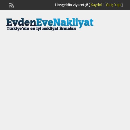
Hoşgeldin
ziyaretçi!
[
Kaydol
|
Giriş Yap
]