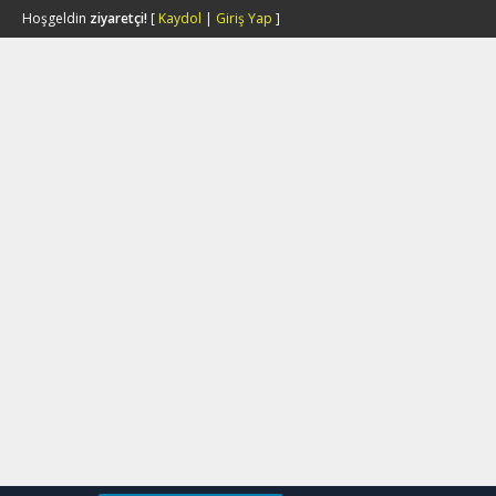
Hoşgeldin
ziyaretçi!
[
Kaydol
|
Giriş Yap
]