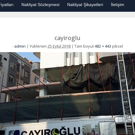
iyatları
Nakliyat Sözleşmesi
Nakliyat Şikayetleri
İletişim
cayiroglu
-
admin
|
Yüklenen
25 Eylül 2018
|
Tam boyut
482 × 443
piksel