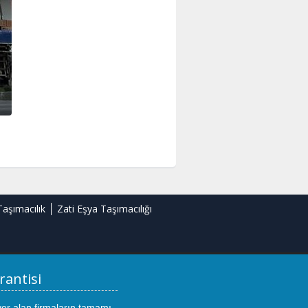
Taşımacılık
Zati Eşya Taşımacılığı
rantisi
yer alan firmaların tamamı