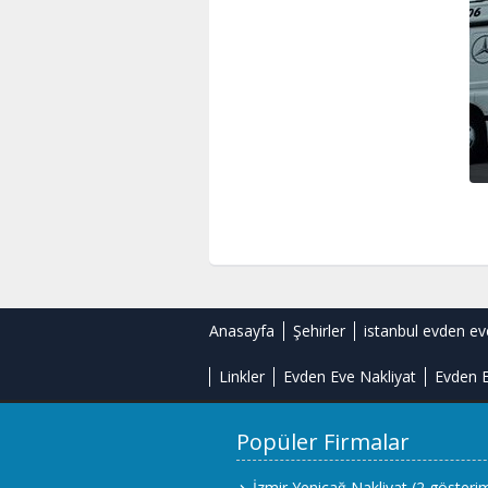
Anasayfa
Şehirler
istanbul evden ev
Linkler
Evden Eve Nakliyat
Evden E
Popüler Firmalar
İzmir Yeniçağ Nakliyat
(2 gösteri