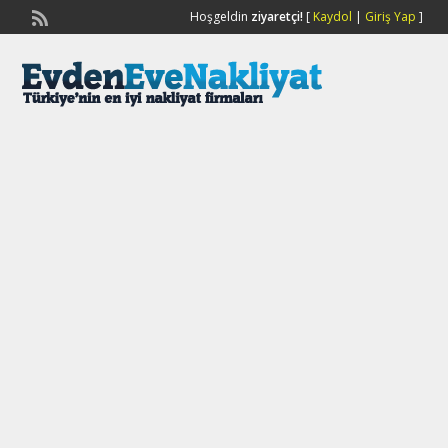
Hoşgeldin
ziyaretçi!
[
Kaydol
|
Giriş Yap
]