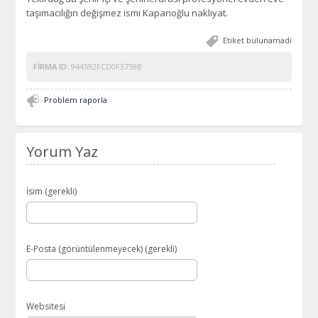
taşımacılığın değişmez ismi Kapanoğlu nakliyat.
Etiket bulunamadı
FIRMA ID:
944592FCD0F3759B
Problem raporla
Yorum Yaz
İsim (gerekli)
E-Posta (görüntülenmeyecek) (gerekli)
Websitesi