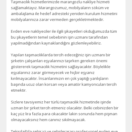
Taşımacılık hizmetlerimizde marangozlu nakliye hizmeti
sağlamaktayız. Marangozumuz, mobilyaların söküm ve
ambalajlama ile hedef adresteki yeniden kurulum hizmetini
mobilyalarınıza zarar vermeden gerçekletrmektedir.
Evden eve nakliyeciler ile ilgili şikayetleri okduğumuzda tüm
bu şikayetlerin temel sebebinin işin uzmanı tarafından
yapılmadığından kaynaklandığını gözlemleyebiliriz.
Yapılan taşımacılıklarda tercih edeceğiniz işin uzmanı bir
şirketin çalışanları eşyalarınızı taşırken gereken önemi
göstererek taşımacılık hizmetini sağlayacaktır. Böylelikle
eşyalarınız zarar görmeyecek ve hiçbir eşyanız
kırılmayacaktır. İnsanlarımızın en çok yaptığı yanlışların
başında ucuz olan korsan veya amatör kamyoncuları tercih
etmektir.
Sizlere tavsiyemiz her türlü taşımacılık hizmetinde işinde
uzman bir şirket tercih etmeniz olacaktır. Belki cebinizden bir
kaç yüz lira fazla para cıkacaktır lakin sonunda hem pişman
olmayacaksınız hem canınız sıkılmayacak.
Tekirdağ’da şehir içi ve şehirlerarası profesyonel evden eve