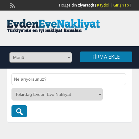
Hoşgeldin
ziyaretçi!
[
Kaydol
|
Giriş Yap
]
FIRMA EKLE