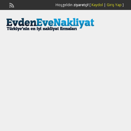
Hoşgeldin
ziyaretçi!
[
Kaydol
|
Giriş Yap
]