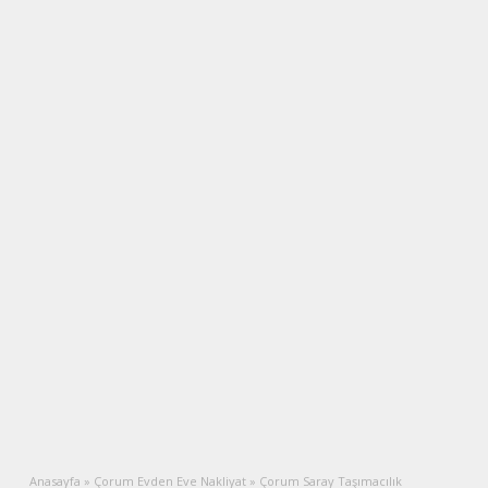
Anasayfa
»
Çorum Evden Eve Nakliyat
»
Çorum Saray Taşımacılık