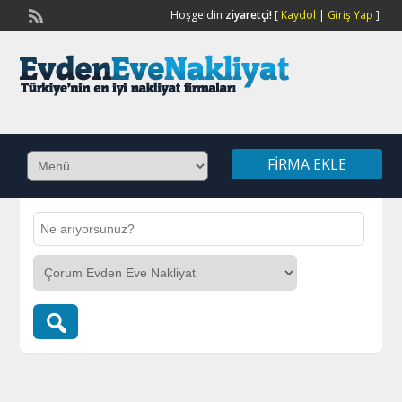
Hoşgeldin
ziyaretçi!
[
Kaydol
|
Giriş Yap
]
FIRMA EKLE