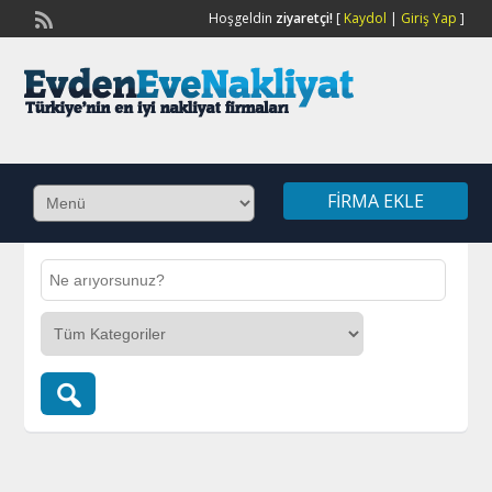
Hoşgeldin
ziyaretçi!
[
Kaydol
|
Giriş Yap
]
FIRMA EKLE