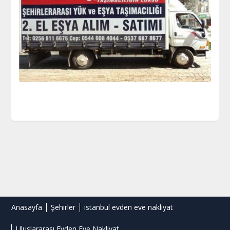
Anasayfa
Şehirler
istanbul evden eve nakliyat
Uluslararası Evden Eve Nakliyat