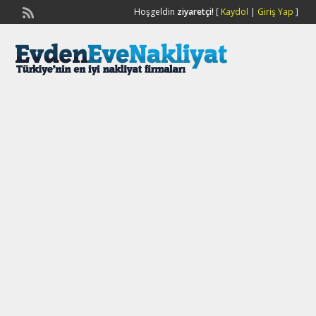
Hoşgeldin
ziyaretçi!
[
Kaydol
|
Giriş Yap
]