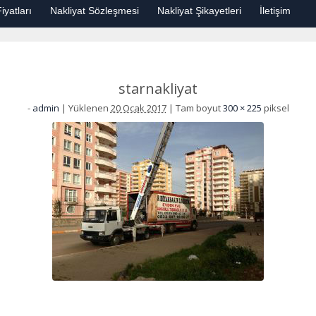
iyatları
Nakliyat Sözleşmesi
Nakliyat Şikayetleri
İletişim
starnakliyat
-
admin
|
Yüklenen
20 Ocak 2017
|
Tam boyut
300 × 225
piksel