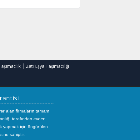
Taşımacılık
Zati Eşya Taşımacılığı
rantisi
yer alan firmaların tamamı
anlığı tarafından evden
ık yapmak için öngörülen
sine sahiptir.