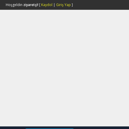
Hoşgeldin
ziyaretçi!
[
Kaydol
|
Giriş Yap
]