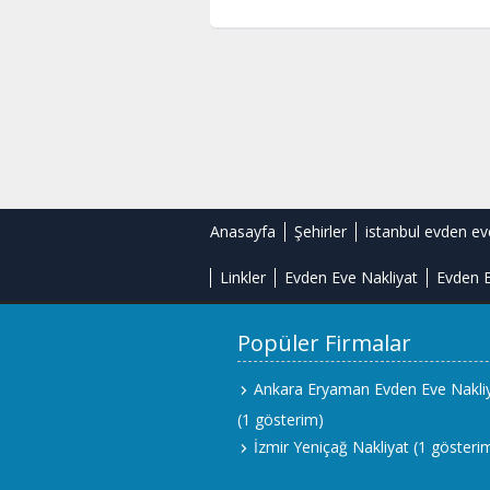
Anasayfa
Şehirler
istanbul evden ev
Linkler
Evden Eve Nakliyat
Evden E
Popüler Firmalar
Ankara Eryaman Evden Eve Nakli
(1 gösterim)
İzmir Yeniçağ Nakliyat
(1 gösteri