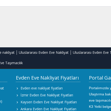
e nakliyat
Uluslararası Evden Eve Nakliyat
Uluslararası Evden Eve 
ve Taşımacılık
Evden Eve Nakliyat Fiyatları
Portal Ga
yat
Evden eve nakliyat fiyatları
Portalımızda 
Ulaştırma bak
İzmir Evden Eve Nakliyat Fiyatları
eve taşımacıl
m)
Kayseri Evden Eve Nakliyat Fiyatları
K3 Yetki belge
Ankara Evden Eve Nakliyat Fiyatları