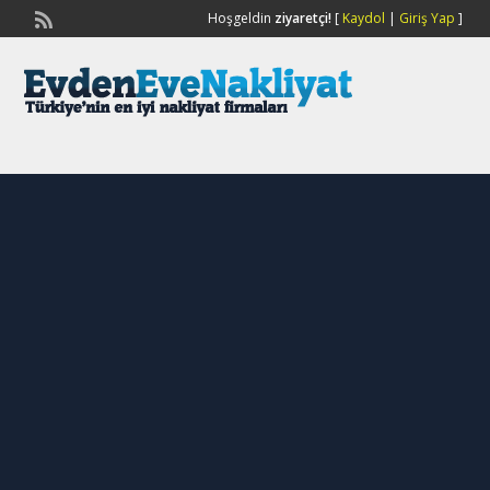
Hoşgeldin
ziyaretçi!
[
Kaydol
|
Giriş Yap
]