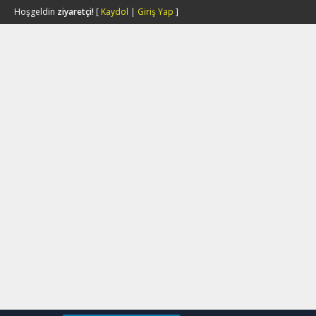
Hoşgeldin
ziyaretçi!
[
Kaydol
|
Giriş Yap
]