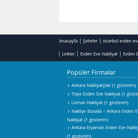
Anasayfa
Şehirler
istanbul evden ev
Linkler
Evden Eve Nakliyat
Evden E
Popüler Firmalar
Ankara Nakliyatçılar
(1 gösterim)
Tepe Evden Eve Nakliyat
(1 göste
Uzman Nakliyat
(1 gösterim)
Nakliye Burada – Ankara Evden E
Nakliyat
(1 gösterim)
Ankara Eryaman Evden Eve Nakli
(1 gösterim)