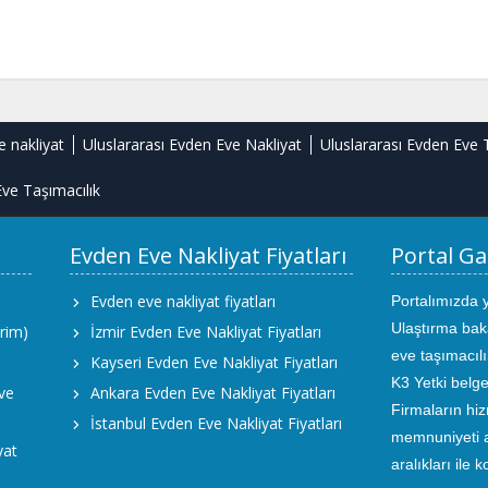
e nakliyat
Uluslararası Evden Eve Nakliyat
Uluslararası Evden Eve 
ve Taşımacılık
Evden Eve Nakliyat Fiyatları
Portal Ga
Evden eve nakliyat fiyatları
Portalımızda 
Ulaştırma bak
rim)
İzmir Evden Eve Nakliyat Fiyatları
eve taşımacıl
Kayseri Evden Eve Nakliyat Fiyatları
K3 Yetki belge
ve
Ankara Evden Eve Nakliyat Fiyatları
Firmaların hiz
İstanbul Evden Eve Nakliyat Fiyatları
memnuniyeti an
yat
aralıkları ile 