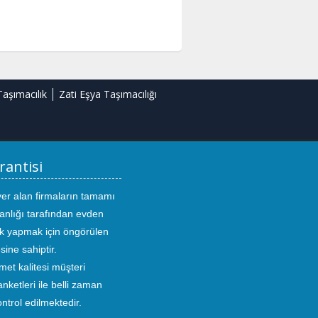
Taşımacılık
Zati Eşya Taşımacılığı
rantisi
yer alan firmaların tamamı
anlığı tarafından evden
ık yapmak için öngörülen
sine sahiptir.
met kalitesi müşteri
ketleri ile belli zaman
kontrol edilmektedir.