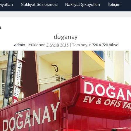
iyatları
Nakliyat Sözleşmesi
Nakliyat Şikayetleri
İletişim
t
doganay
-
admin
|
Yüklenen
3 Aralık 2016
|
Tam boyut
720 × 720
piksel